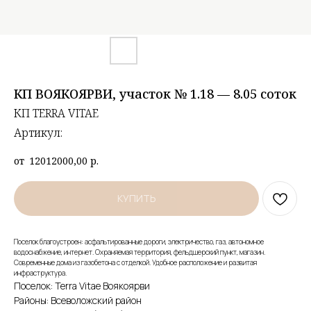
КП ВОЯКОЯРВИ, участок № 1.18 — 8.05 соток
КП TERRA VITAE
Артикул:
12012000,00
р.
КУПИТЬ
Поселок благоустроен: асфальтированные дороги, электричество, газ, автономное
водоснабжение, интернет. Охраняемая территория, фельдшерский пункт, магазин.
Современные дома из газобетона с отделкой. Удобное расположение и развитая
инфраструктура.
Поселок: Terra Vitae Воякоярви
Районы: Всеволожский район