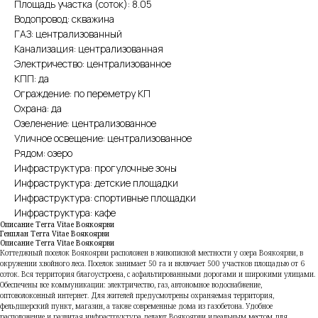
Площадь участка (соток): 8.05
Водопровод: скважина
ГАЗ: централизованный
Канализация: централизованная
Электричество: централизованное
КПП: да
Ограждение: по переметру КП
Охрана: да
Озеленение: централизованное
Уличное освещение: централизованное
Рядом: озеро
Инфраструктура: прогулочные зоны
Инфраструктура: детские площадки
Инфраструктура: спортивные площадки
Инфраструктура: кафе
Описание Terra Vitae Воякоярви
Генплан Terra Vitae Воякоярви
Описание Terra Vitae Воякоярви
Коттеджный поселок Воякоярви расположен в живописной местности у озера Воякоярви, в
окружении хвойного леса. Поселок занимает 50 га и включает 500 участков площадью от 6
соток. Вся территория благоустроена, с асфальтированными дорогами и широкими улицами.
Обеспечены все коммуникации: электричество, газ, автономное водоснабжение,
оптоволоконный интернет. Для жителей предусмотрены охраняемая территория,
фельдшерский пункт, магазин, а также современные дома из газобетона. Удобное
расположение и развитая инфраструктура делают Воякоярви идеальным местом для