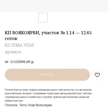
КП ВОЯКОЯРВИ, участок № 1.14 — 12.65
соток
КП TERRA VITAE
Артикул:
11132000,00
р.
КУПИТЬ
Поселок благоустроен: асфальтированные дороги, электричество, газ, автономное
водоснабжение, интернет. Охраняемая территория, фельдшерский пункт, магазин.
Современные дома из газобетона с отделкой. Удобное расположение и развитая
инфраструктура.
Поселок: Terra Vitae Воякоярви