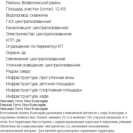
Районы: Всеволожский район
Площадь участка (соток): 12,65
Водопровод: скважина
ГАЗ: централизованный
Канализация: централизованная
Электричество: централизованное
КПП: да
Ограждение: по переметру КП
Охрана: да
Озеленение: централизованное
Уличное освещение: централизованное
Рядом: озеро
Инфраструктура: прогулочные зоны
Инфраструктура: детские площадки
Инфраструктура: спортивные площадки
Инфраструктура: кафе
Описание Terra Vitae Воякоярви
Генплан Terra Vitae Воякоярви
Описание Terra Vitae Воякоярви
Коттеджный поселок Воякоярви расположен в живописной местности у озера Воякоярви, в
окружении хвойного леса. Поселок занимает 50 га и включает 500 участков площадью от 6
соток. Вся территория благоустроена, с асфальтированными дорогами и широкими улицами.
Обеспечены все коммуникации: электричество, газ, автономное водоснабжение,
оптоволоконный интернет. Для жителей предусмотрены охраняемая территория,