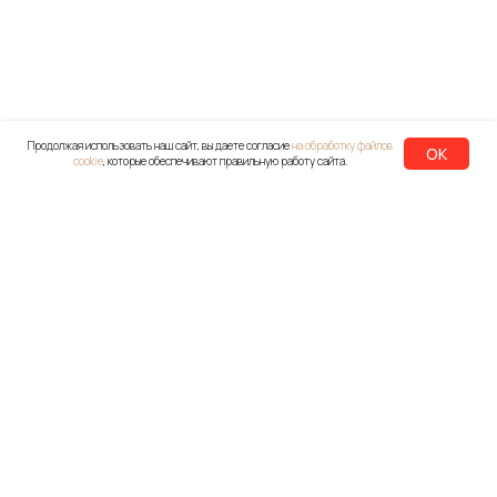
Продолжая использовать наш сайт, вы даете согласие
на обработку файлов
OK
cookie
, которые обеспечивают правильную работу сайта.
+7-812-337-00-34